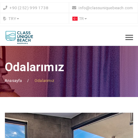
+90 (252) 999 1738
info@classuniquebeach.com
TRY
TR
Odalarımız
Anasayfa
Odalarımız