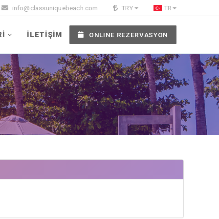
info@classuniquebeach.com
TRY
TR
Rİ
İLETİŞİM
ONLINE REZERVASYON